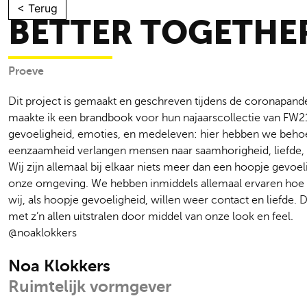
Skip
< Terug
BETTER TOGETHE
to
content
Proeve
Dit project is gemaakt en geschreven tijdens de coronapan
maakte ik een
brandbook
voor hun najaarscollectie van FW2
gevoeligheid, emoties, en medeleven: hier hebben we behoef
eenzaamheid verlangen mensen naar saamhorigheid, liefde,
Wij zijn allemaal bij elkaar niets meer dan een hoopje gevoe
onze omgeving. We hebben inmiddels allemaal ervaren hoe he
wij, als hoopje gevoeligheid, willen weer contact en liefde
met z’n allen uitstralen door middel van onze look en feel.
@noaklokkers
Noa Klokkers
Ruimtelijk vormgever